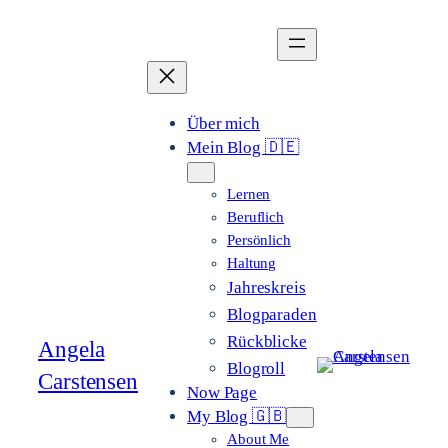
Zum
Inhalt
springen
Über mich
Mein Blog 🇩🇪
Lernen
Beruflich
Persönlich
Haltung
Jahreskreis
Blogparaden
Rückblicke
Angela
Blogroll
Carstensen
Now Page
My Blog 🇬🇧
About Me