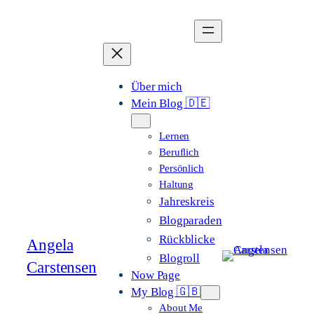
Zum
Inhalt
springen
Über mich
Mein Blog 🇩🇪
Lernen
Beruflich
Persönlich
Haltung
Jahreskreis
Blogparaden
Rückblicke
Angela
Blogroll
Carstensen
Now Page
My Blog 🇬🇧
About Me