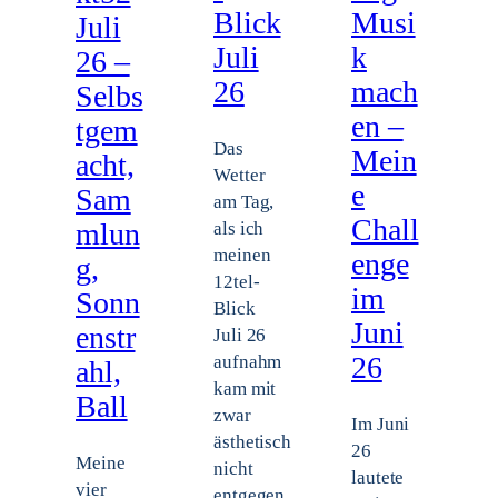
Blick
Musi
Juli
Juli
k
26 –
26
mach
Selbs
en –
tgem
Das
Mein
acht,
Wetter
e
Sam
am Tag,
Chall
mlun
als ich
meinen
enge
g,
12tel-
im
Sonn
Blick
Juni
enstr
Juli 26
26
aufnahm
ahl,
kam mit
Ball
zwar
Im Juni
ästhetisch
26
Meine
nicht
lautete
vier
entgegen,