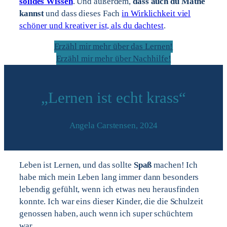
solides Wissen
. Und außerdem,
dass auch du Mathe
kannst
und dass dieses Fach
in Wirklichkeit viel
schöner und kreativer ist, als du dachtest
.
Erzähl mir mehr über das Lernen!
Erzähl mir mehr über Nachhilfe!
„Lernen ist echt krass“
Angela Carstensen, 2024
Leben ist Lernen, und das sollte
Spaß
machen! Ich
habe mich mein Leben lang immer dann besonders
lebendig gefühlt, wenn ich etwas neu herausfinden
konnte. Ich war eins dieser Kinder, die die Schulzeit
genossen haben, auch wenn ich super schüchtern
war.