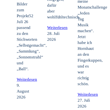
meine
Bilder
dafür
Monatschallenge
zum
aber
„Jeden
Projekt52
wohlfühltechnisch.
Tag
Juli 26
Musik
passend
Weiterlesen
machen“.
zu den
28. Juli
Jetzt
Stichworten
2026
habe ich
„Selbstgemacht“,
Hornhaut
„Sammlung“,
an den
„Sonnenstrahl“
Fingerkuppen,
und
und es
„Ball“.
war
richtig
Weiterlesen
schön.
9.
August
Weiterlesen
2026
27. Juli
2026