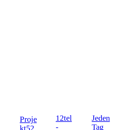
12tel
Jeden
Proje
-
Tag
kt52