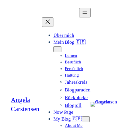
Zum
Inhalt
springen
Über mich
Mein Blog 🇩🇪
Lernen
Beruflich
Persönlich
Haltung
Jahreskreis
Blogparaden
Rückblicke
Angela
Blogroll
Carstensen
Now Page
My Blog 🇬🇧
About Me