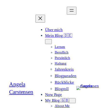
Zum
Inhalt
springen
Über mich
Mein Blog 🇩🇪
Lernen
Beruflich
Persönlich
Haltung
Jahreskreis
Blogparaden
Rückblicke
Angela
Blogroll
Carstensen
Now Page
My Blog 🇬🇧
About Me