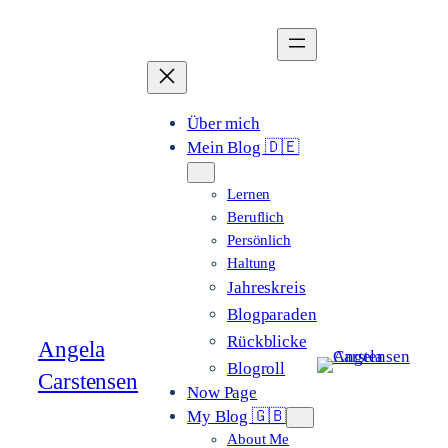
Zum
Inhalt
springen
Über mich
Mein Blog 🇩🇪
Lernen
Beruflich
Persönlich
Haltung
Jahreskreis
Blogparaden
Rückblicke
Angela
Blogroll
Carstensen
Now Page
My Blog 🇬🇧
About Me