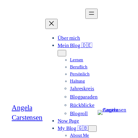
Zum
Inhalt
springen
Über mich
Mein Blog 🇩🇪
Lernen
Beruflich
Persönlich
Haltung
Jahreskreis
Blogparaden
Rückblicke
Angela
Blogroll
Carstensen
Now Page
My Blog 🇬🇧
About Me