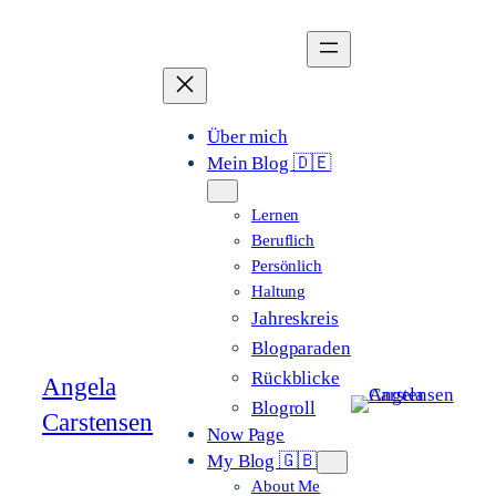
Zum
Inhalt
springen
Über mich
Mein Blog 🇩🇪
Lernen
Beruflich
Persönlich
Haltung
Jahreskreis
Blogparaden
Rückblicke
Angela
Blogroll
Carstensen
Now Page
My Blog 🇬🇧
About Me