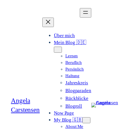
Zum
Inhalt
springen
Über mich
Mein Blog 🇩🇪
Lernen
Beruflich
Persönlich
Haltung
Jahreskreis
Blogparaden
Rückblicke
Angela
Blogroll
Carstensen
Now Page
My Blog 🇬🇧
About Me