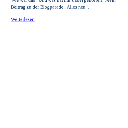
Wie war das? Und was hat mir dabei geholfen? Mein
Beitrag zu der Blogparade „Alles neu“.
Weiterlesen