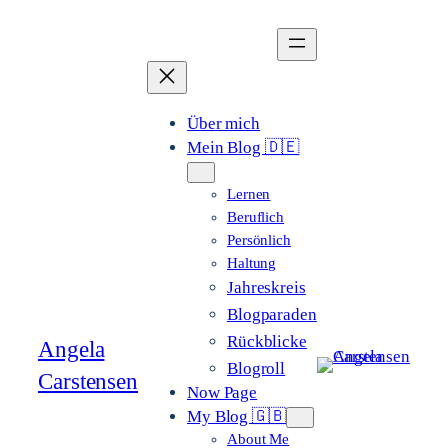
Zum
Inhalt
springen
Über mich
Mein Blog 🇩🇪
Lernen
Beruflich
Persönlich
Haltung
Jahreskreis
Blogparaden
Rückblicke
Angela
Blogroll
Carstensen
Now Page
My Blog 🇬🇧
About Me