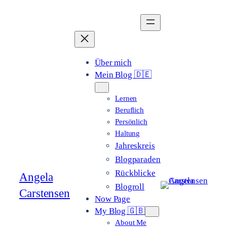
Zum
Inhalt
springen
Über mich
Mein Blog 🇩🇪
Lernen
Beruflich
Persönlich
Haltung
Jahreskreis
Blogparaden
Rückblicke
Angela
Blogroll
Carstensen
Now Page
My Blog 🇬🇧
About Me