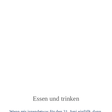
Essen und trinken
Wenn mir irgendetwas für den 21. Juni einfällt, dann