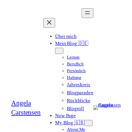
Zum
Inhalt
springen
Über mich
Mein Blog 🇩🇪
Lernen
Beruflich
Persönlich
Haltung
Jahreskreis
Blogparaden
Rückblicke
Angela
Blogroll
Carstensen
Now Page
My Blog 🇬🇧
About Me