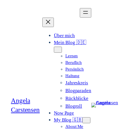
Zum
Inhalt
springen
Über mich
Mein Blog 🇩🇪
Lernen
Beruflich
Persönlich
Haltung
Jahreskreis
Blogparaden
Rückblicke
Angela
Blogroll
Carstensen
Now Page
My Blog 🇬🇧
About Me