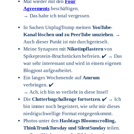
Mal wieder mit den
Four
Agreements
beschäftigen.
→ Das habe ich total vergessen.
In Sachen UnplugTrump meinen
YouTube-
Kanal löschen und zu PeerTube umziehen
. →
Auch dieser Punkt ist mir durchgerieselt.
Meine Synapsen mit
Nikotinpflastern
von
Spikeprotein-Bruchstücken befreien. ✔️ → Das
war sehr interessant und wird in einem eigenen
Blogpost aufgearbeitet.
Ein langes Wochenende auf
Amrum
verbringen. ✔️
→ Ach, ich bin so verliebt in diese Insel!
Die
Clutterbugchallenge fortsetzen
. ✔️ → Ich
bin immer noch begeistert, wie sehr mir dieses
niedrigschwellige Format entgegenkommt.
Photos unter den
Hashtags Bloomscrolling,
ThinkTrunkTuesday und SilentSunday
teilen.