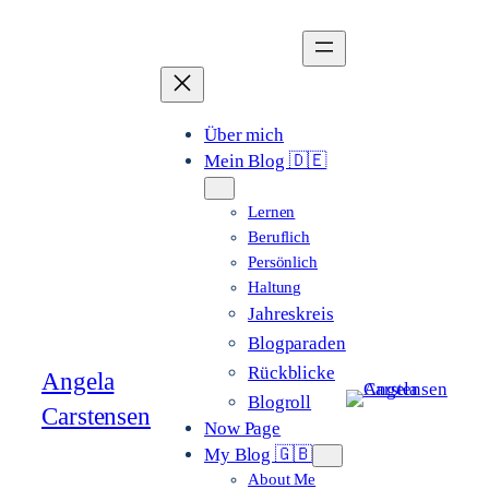
Zum
Inhalt
springen
Über mich
Mein Blog 🇩🇪
Lernen
Beruflich
Persönlich
Haltung
Jahreskreis
Blogparaden
Rückblicke
Angela
Blogroll
Carstensen
Now Page
My Blog 🇬🇧
About Me