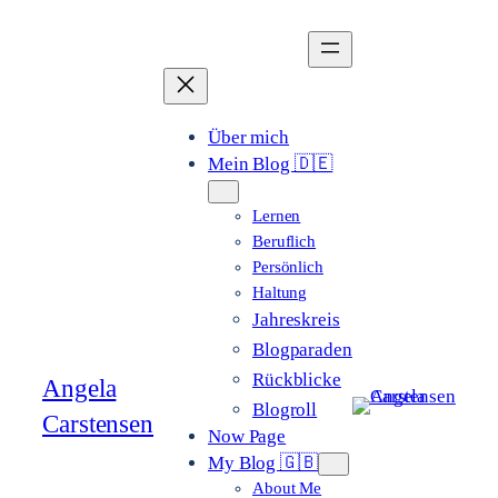
Zum
Inhalt
springen
Über mich
Mein Blog 🇩🇪
Lernen
Beruflich
Persönlich
Haltung
Jahreskreis
Blogparaden
Rückblicke
Angela
Blogroll
Carstensen
Now Page
My Blog 🇬🇧
About Me