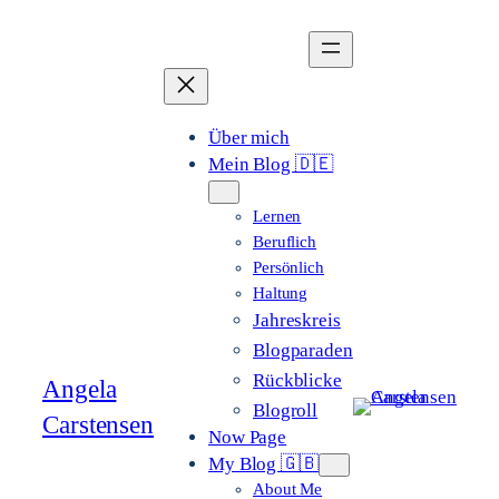
Zum
Inhalt
springen
Über mich
Mein Blog 🇩🇪
Lernen
Beruflich
Persönlich
Haltung
Jahreskreis
Blogparaden
Rückblicke
Angela
Blogroll
Carstensen
Now Page
My Blog 🇬🇧
About Me