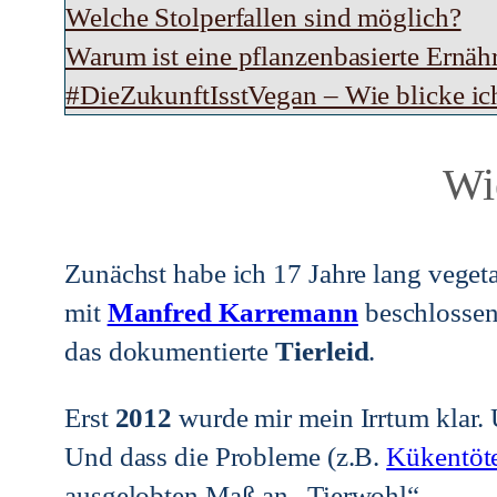
Welche Stolperfallen sind möglich?
Warum ist eine pflanzenbasierte Ernähr
#DieZukunftIsstVegan – Wie blicke ic
Wi
Zunächst habe ich 17 Jahre lang vegeta
mit
Manfred Karremann
beschlossen
das dokumentierte
Tierleid
.
Erst
2012
wurde mir mein Irrtum klar.
Und dass die Probleme (z.B.
Kükentöt
ausgelobten Maß an „Tierwohl“.