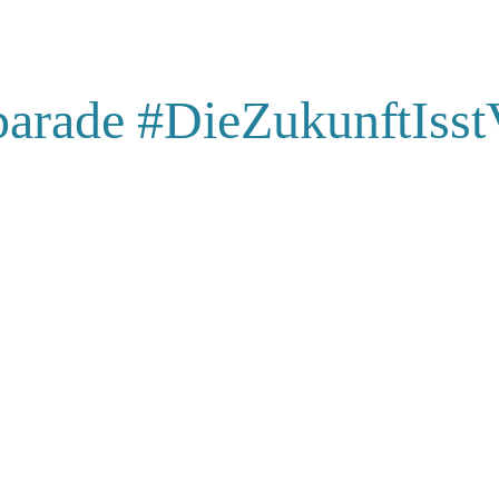
arade #DieZukunftIss