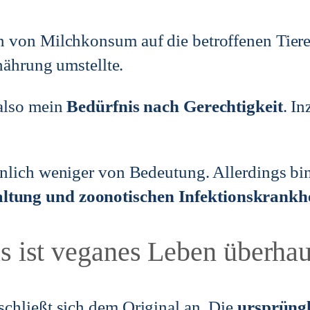
 von Milchkonsum auf die betroffenen Tiere
nährung umstellte.
also mein
Bedürfnis nach Gerechtigkeit
. I
nlich weniger von Bedeutung. Allerdings bin
tung und zoonotischen Infektionskrankh
 ist veganes Leben überha
chließt sich dem Original an. Die
ursprüng