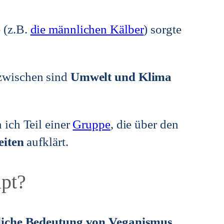
 (z.B.
die männlichen Kälber
) sorgte
nzwischen sind
Umwelt und Klima
 ich Teil einer
Gruppe
, die über den
eiten
aufklärt.
upt?
liche Bedeutung von Veganismus