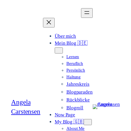
Zum
Inhalt
springen
Über mich
Mein Blog 🇩🇪
Lernen
Beruflich
Persönlich
Haltung
Jahreskreis
Blogparaden
Rückblicke
Angela
Blogroll
Carstensen
Now Page
My Blog 🇬🇧
About Me