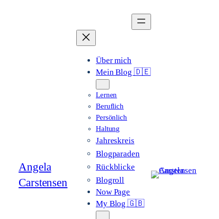
Zum
Inhalt
springen
Über mich
Mein Blog 🇩🇪
Lernen
Beruflich
Persönlich
Haltung
Jahreskreis
Blogparaden
Angela
Rückblicke
Blogroll
Carstensen
Now Page
My Blog 🇬🇧