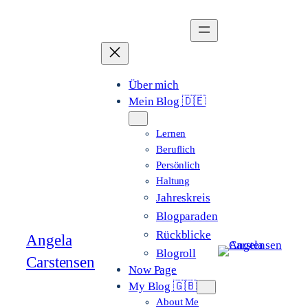
Zum
Inhalt
springen
Über mich
Mein Blog 🇩🇪
Lernen
Beruflich
Persönlich
Haltung
Jahreskreis
Blogparaden
Rückblicke
Angela
Blogroll
Carstensen
Now Page
My Blog 🇬🇧
About Me