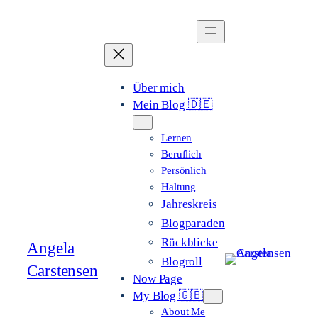
Zum
Inhalt
springen
Über mich
Mein Blog 🇩🇪
Lernen
Beruflich
Persönlich
Haltung
Jahreskreis
Blogparaden
Rückblicke
Angela
Blogroll
Carstensen
Now Page
My Blog 🇬🇧
About Me