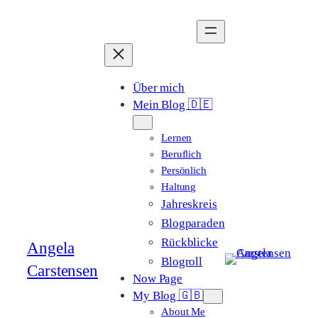
Zum
Inhalt
springen
Über mich
Mein Blog 🇩🇪
Lernen
Beruflich
Persönlich
Haltung
Jahreskreis
Blogparaden
Rückblicke
Angela
Blogroll
Carstensen
Now Page
My Blog 🇬🇧
About Me