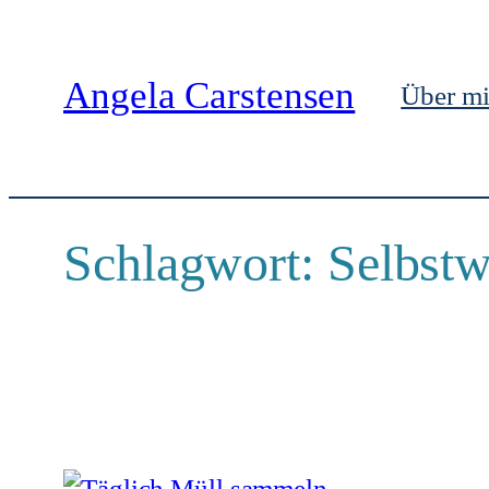
Zum
Inhalt
Angela Carstensen
Über m
springen
Schlagwort:
Selbstw