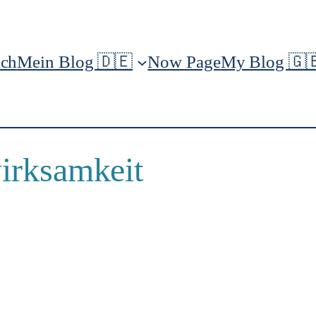
ich
Mein Blog 🇩🇪
Now Page
My Blog 🇬
irksamkeit