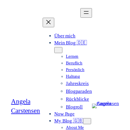
Zum
Inhalt
springen
Über mich
Mein Blog 🇩🇪
Lernen
Beruflich
Persönlich
Haltung
Jahreskreis
Blogparaden
Rückblicke
Angela
Blogroll
Carstensen
Now Page
My Blog 🇬🇧
About Me