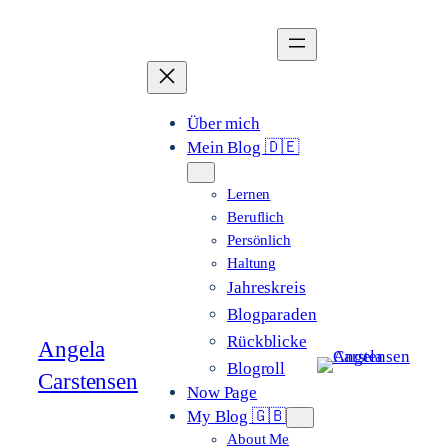
Zum
Inhalt
springen
Über mich
Mein Blog 🇩🇪
Lernen
Beruflich
Persönlich
Haltung
Jahreskreis
Blogparaden
Rückblicke
Angela
Blogroll
Carstensen
Now Page
My Blog 🇬🇧
About Me