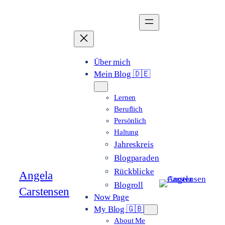
Zum
Inhalt
springen
Über mich
Mein Blog 🇩🇪
Lernen
Beruflich
Persönlich
Haltung
Jahreskreis
Blogparaden
Rückblicke
Angela
Blogroll
Carstensen
Now Page
My Blog 🇬🇧
About Me