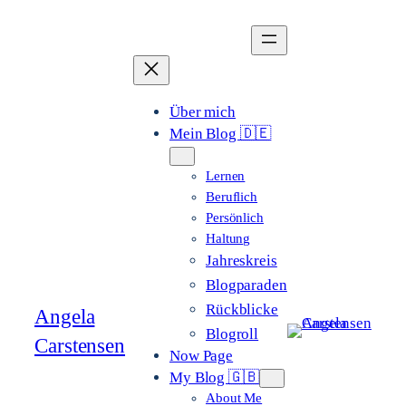
Zum
Inhalt
springen
Über mich
Mein Blog 🇩🇪
Lernen
Beruflich
Persönlich
Haltung
Jahreskreis
Blogparaden
Rückblicke
Angela
Blogroll
Carstensen
Now Page
My Blog 🇬🇧
About Me