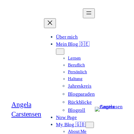
Zum
Inhalt
springen
Über mich
Mein Blog 🇩🇪
Lernen
Beruflich
Persönlich
Haltung
Jahreskreis
Blogparaden
Rückblicke
Angela
Blogroll
Carstensen
Now Page
My Blog 🇬🇧
About Me