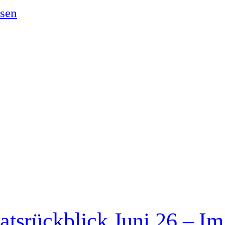
esen
tsrückblick Juni 26 – Im