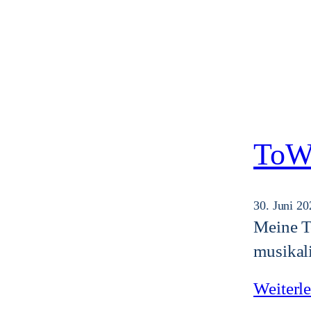
ToWa
30. Juni 20
Meine To
musikali
Weiterl